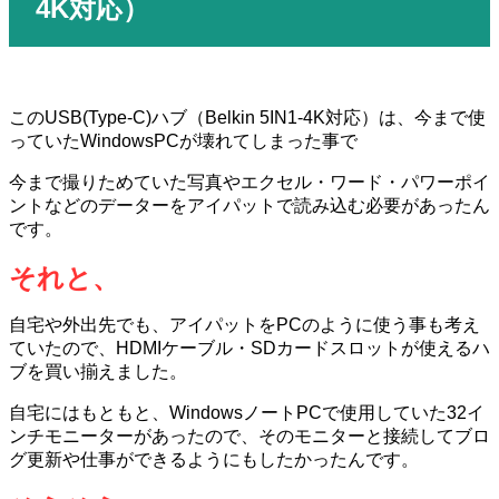
4K
対応）
この
USB(Type-C)
ハブ（
Belkin 5IN1-4K
対応）は、今まで使
っていた
WindowsPC
が壊れてしまった事で
今まで撮りためていた写真やエクセル・ワード・パワーポイ
ントなどのデーターをアイパットで読み込む必要があったん
です。
それと、
自宅や外出先でも、アイパットをPCのように使う事も考え
ていたので、HDMIケーブル・SDカードスロットが使えるハ
ブを買い揃えました。
自宅にはもともと、
Windows
ノート
PC
で使用していた
32
イ
ンチモニーターがあったので、そのモニターと接続してブロ
グ更新や仕事ができるようにもしたかったんです。