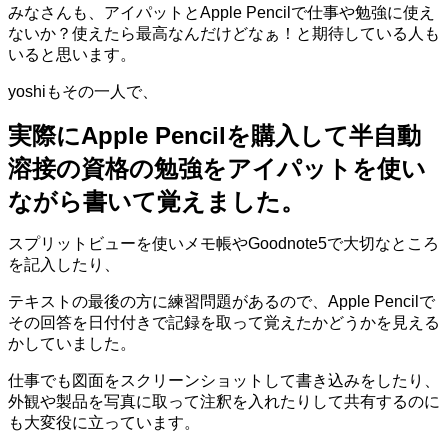
みなさんも、アイパットと
Apple Pencil
で仕事や勉強に使え
ないか？使えたら最高なんだけどなぁ！と期待している人も
いると思います。
yoshi
もその一人で、
実際に
Apple Pencil
を購入して半自動
溶接の資格の勉強をアイパットを使い
ながら書いて覚えました。
スプリットビューを使いメモ帳や
Goodnote5
で大切なところ
を記入したり、
テキストの最後の方に練習問題があるので、Apple Pencilで
その回答を日付付きで記録を取って覚えたかどうかを見える
かしていました。
仕事でも図面をスクリーンショットして書き込みをしたり、
外観や製品を写真に取って注釈を入れたりして共有するのに
も大変役に立っています。