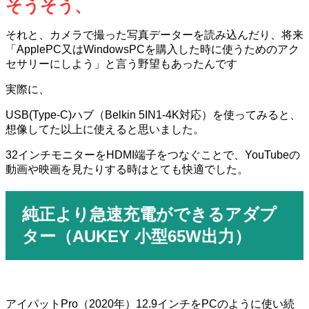
そうそう、
それと、カメラで撮った写真データーを読み込んだり、将来
「ApplePC又はWindowsPCを購入した時に使うためのアク
セサリーにしよう」と言う野望もあったんです
実際に、
USB(Type-C)
ハブ（
Belkin 5IN1-4K
対応）を使ってみると、
想像してた以上に使えると思いました。
32インチモニターをHDMI端子をつなぐことで、YouTube
の
動画や映画を見たりする時はとても快適でした。
純正より急速充電ができるアダプ
ター（
AUKEY
小型
65W
出力）
アイパット
Pro
（
2020
年）
12.9
インチを
PC
のように使い続