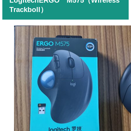
LogitechERGO M575（Wireless
Trackboll）