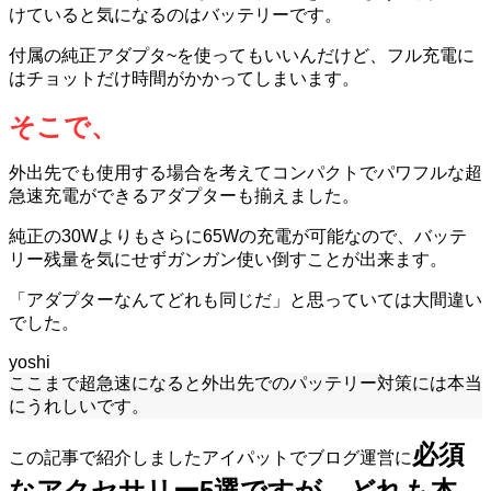
けていると気になるのはバッテリーです。
付属の純正アダプタ
~
を使ってもいいんだけど、フル充電に
はチョットだけ時間がかかってしまいます。
そこで、
外出先でも使用する場合を考えてコンパクトでパワフルな超
急速充電ができるアダプターも揃えました。
純正の30Wよりもさらに65Wの充電が可能なので、バッテ
リー残量を気にせずガンガン使い倒すことが出来ます。
「アダプターなんてどれも同じだ」と思っていては大間違い
でした。
yoshi
ここまで超急速になると外出先でのパッテリー対策には本当
にうれしいです。
必須
この記事で紹介しましたアイパットでブログ運営に
なアクセサリー
5
選ですが、
どれも本